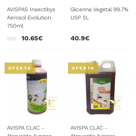
AVISPAS Insectibys
Glicerina Vegetal 99.7%
Aerosol Evolution
USP 5L
750ml
10.65
40.9
12
OFERTA
OFERTA
AVISPA CLAC -
AVISPA CLAC -
Atrayente Avispas -
Atrayente Avispas -