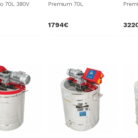
do 70L 380V
Premium 70L
Premi
1794
322