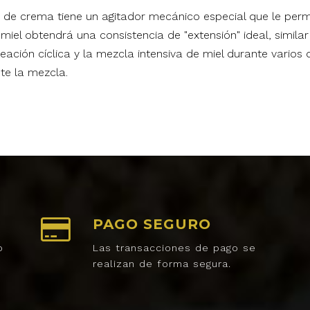
vo de crema tiene un agitador mecánico especial que le perm
a miel obtendrá una consistencia de "extensión" ideal, simil
reación cíclica y la mezcla intensiva de miel durante varios
te la mezcla.
PAGO SEGURO
o
Las transacciones de pago se
realizan de forma segura.