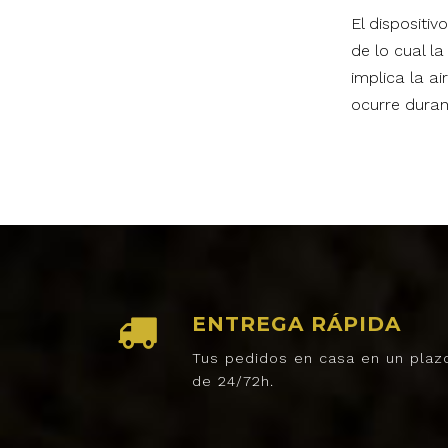
El dispositi
de lo cual l
implica la ai
ocurre duran
ENTREGA RÁPIDA
Tus pedidos en casa en un plaz
de 24/72h.