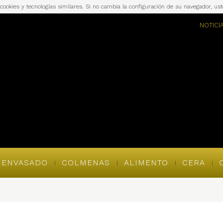
a cookies y tecnologías similares. Si no cambia la configuración de su navegador, u
NOTICI
ENVASADO
COLMENAS
ALIMENTO
CERA