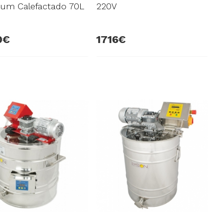
um Calefactado 70L
220V
0
1716