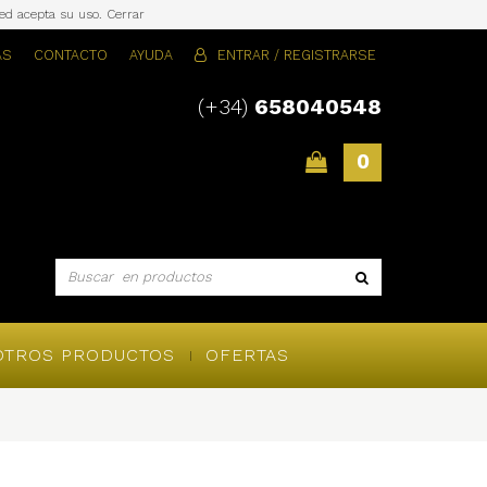
sted acepta su uso.
Cerrar
AS
CONTACTO
AYUDA
ENTRAR / REGISTRARSE
(+34)
658040548
0
OTROS PRODUCTOS
OFERTAS