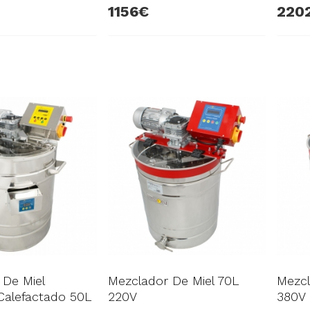
1156
220
 De Miel
Mezclador De Miel 70L
Mezcl
alefactado 50L
220V
380V