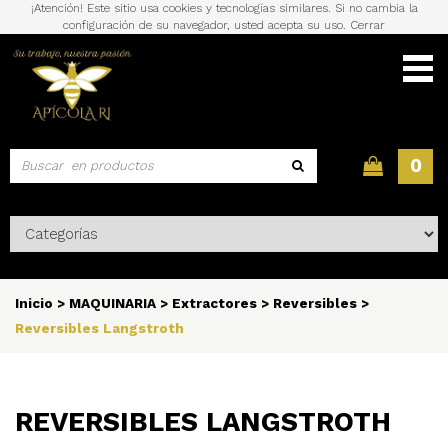
¡Atención! Este sitio usa cookies y tecnologías similares. Si no cambia la
configuración de su navegador, usted acepta su uso.
Cerrar
0
Inicio
>
MAQUINARIA
>
Extractores
>
Reversibles
>
Reversibles Langstroth
REVERSIBLES LANGSTROTH