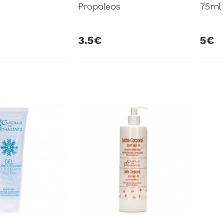
Propoleos
75ml
3.5
5