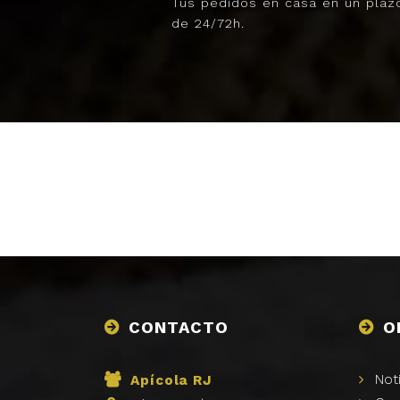
Tus pedidos en casa en un plaz
de 24/72h.
CONTACTO
O
Not
Apícola RJ