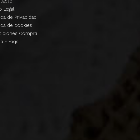
tacto
so
Legal
tica de
Privacidad
tica de
cookies
diciones Compra
da -
Faqs