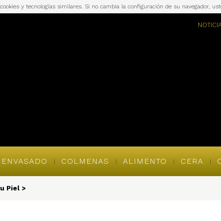
a cookies y tecnologías similares. Si no cambia la configuración de su navegador, u
NOTICI
ENVASADO
COLMENAS
ALIMENTO
CERA
u Piel
>