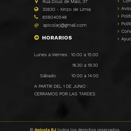
Con
Rúa Dous de Maio, 37
Avi
32630
-
Xinzo de Limia
Polí­
658040548
Polí­
apicolarj@gmail.com
Con
HORARIOS
Ayu
Lunes a Viernes : 10.00 a 15.00
16.30 a 19.30
Sábado : 10.00 a 14.00
A PARTIR DEL 1 DE JUNIO :
CERRAMOS POR LAS TARDES.
©
Apícola RJ
todos los derechos reservados.