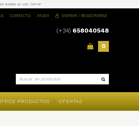
sted acepta su uso.
Cerrar
AS
CONTACTO
AYUDA
ENTRAR / REGISTRARSE
(+34)
658040548
0
OTROS PRODUCTOS
OFERTAS