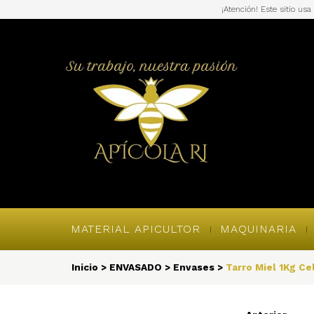
¡Atención! Este sitio us
MATERIAL APICULTOR
MAQUINARIA
Inicio
>
ENVASADO
>
Envases
>
Tarro Miel 1Kg Cel