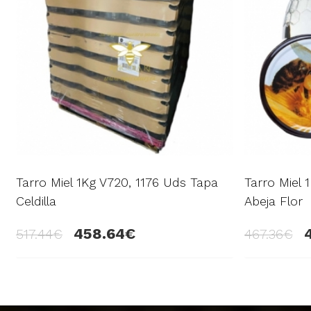
Tarro Miel 1Kg V720, 1176 Uds Tapa
Tarro Miel 
Celdilla
Abeja Flor
458.64
517.44
467.36