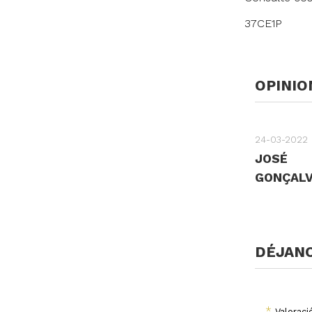
37CE1P
OPINIO
24-03-2022
JOSÉ
GONÇAL
DÉJANO
*
Valoraci