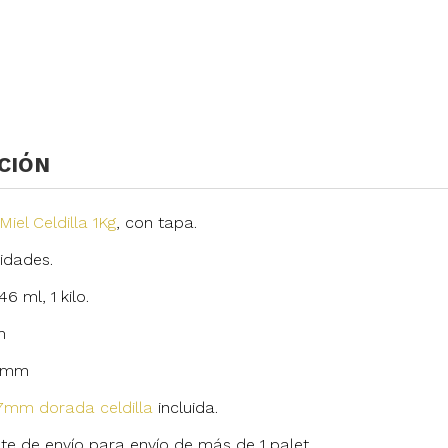
CIÓN
Miel Celdilla 1Kg
, con tapa.
nidades.
 ml, 1 kilo.
m
8mm
77mm dorada celdilla
incluida.
te de envío para envío de más de 1 palet.