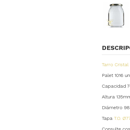
DESCRIP
Tarro Cristal 
Palet 1016 u
Capacidad 746
Altura 135m
Diámetro 9
Tapa
T.O. Ø
Consulte cos