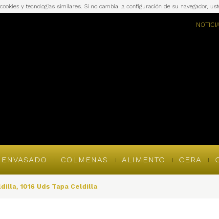
a cookies y tecnologías similares. Si no cambia la configuración de su navegador, u
NOTICI
ENVASADO
COLMENAS
ALIMENTO
CERA
dilla, 1016 Uds Tapa Celdilla