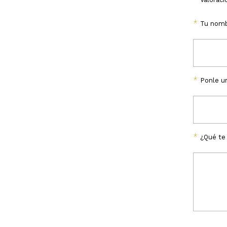
*
Tu nomb
*
Ponle un
*
¿Qué te