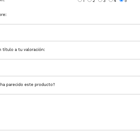
1
2
3
4
5
re:
 título a tu valoración:
 ha parecido este producto?