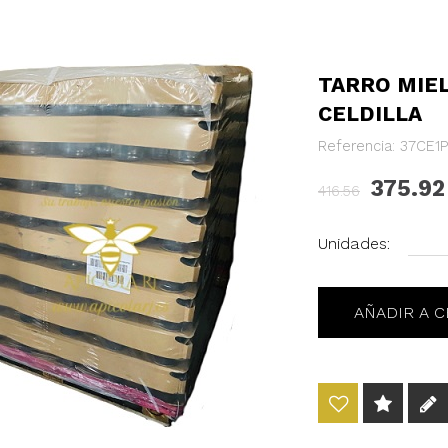
TARRO MIEL
CELDILLA
Referencia: 37CE1P
375.92
416.56
Unidades: