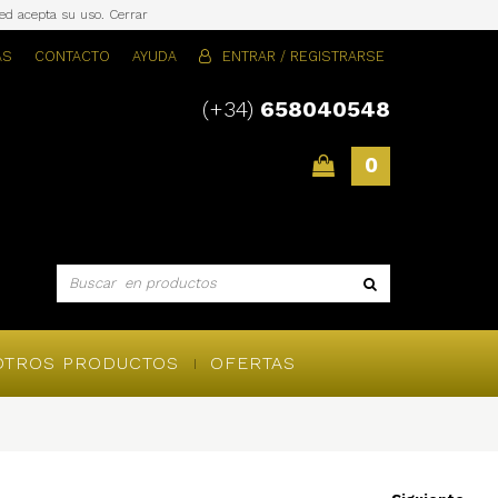
sted acepta su uso.
Cerrar
AS
CONTACTO
AYUDA
ENTRAR / REGISTRARSE
(+34)
658040548
0
OTROS PRODUCTOS
OFERTAS