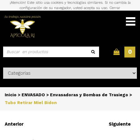
¡Atención! Este sitio usa cookies y tecnologías similares. Si no cambia la
configuración de su navegador, usted acepta su uso.
Cerrar
0
Inicio
>
ENVASADO
>
Envasadoras y Bombas de Trasiego
>
Tubo Retirar Miel Bidon
Anterior
Siguiente