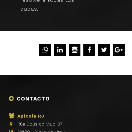
dudas.
CONTACTO
Apícola RJ
Rúa Dous de Maio, 37
32630
-
Xinzo de Limia