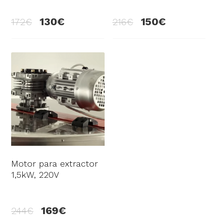
130
150
172
216
Motor para extractor
1,5kW, 220V
169
244