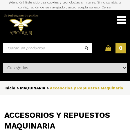
¡Atención! Este sitio usa cookies y tecnologías similares. Si no cambia la
configuración de su navegador, usted acepta su uso.
Cerrar
0
Inicio
>
MAQUINARIA
>
Accesorios y Repuestos Maquinaria
ACCESORIOS Y REPUESTOS
MAQUINARIA