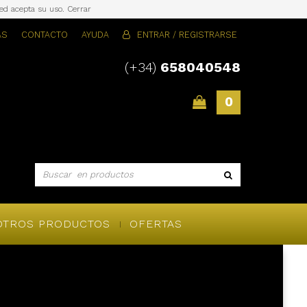
sted acepta su uso.
Cerrar
AS
CONTACTO
AYUDA
ENTRAR / REGISTRARSE
(+34)
658040548
0
OTROS PRODUCTOS
OFERTAS