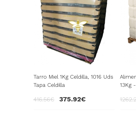
Tarro Miel 1Kg Celdilla, 1016 Uds
Alimen
Tapa Celdilla
13Kg -
375.92
416.56
1262.