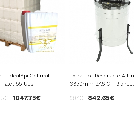
to IdealApi Optimal -
Extractor Reversible 4 Un
 Palet 55 Uds.
Ø650mm BASIC - Bidirecc
1047.75
842.65
25
887