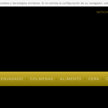
a cookies y tecnologías similares. Si no cambia la configuración de su navegador, u
NOTICI
ENVASADO
COLMENAS
ALIMENTO
CERA