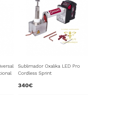
iversal
Sublimador Oxalika LED Pro
ional
Cordless Sprint
340